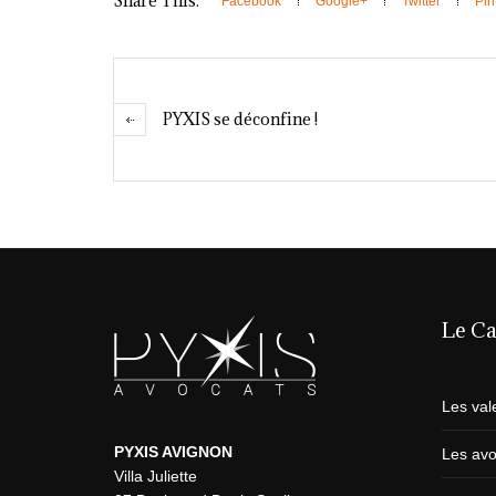
Share This:
Facebook
Google+
Twitter
Pin
PYXIS se déconfine !
Le Ca
Les val
PYXIS AVIGNON
Les avo
Villa Juliette