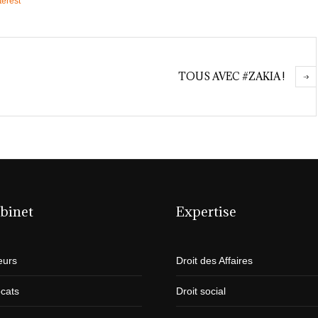
terest
TOUS AVEC #ZAKIA !
binet
Expertise
eurs
Droit des Affaires
cats
Droit social