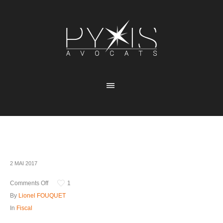
2 MAI 2017
Comments Off
1
By
Lionel FOUQUET
In
Fiscal